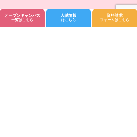
オープンキャンパス
入試情報
資料請求
©Fukuoka Kodomo Junior College 都築学園.All rights reserved.
一覧はこちら
はこちら
フォームはこちら