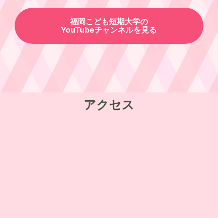
オープンキャンパス開催！
福岡こども短期大学の
YouTubeチャンネルを見る
アジア獣医師会連合会長・大韓民国獣医師会長
ホ・ジュヒョン氏来学🎉
第一薬科大学付属高校＆福岡第一高校の学校見
アクセス
学会
4/26(土)元気いっぱいキッズフェスタを開催し
ました
＊3/22(土)オープンキャンパスを開催しました