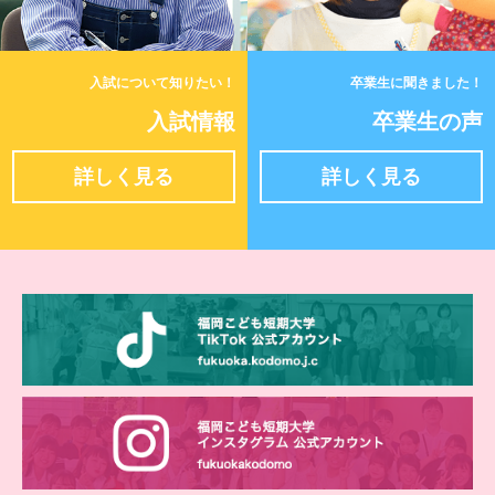
4/25(土)「元気いっぱいキッズフェスタ」を開
催しました！
入試について知りたい！
卒業生に聞きました！
入試情報
卒業生の声
福岡こども短期大学 第52回入学式
詳しく見る
詳しく見る
新入生オリエンテーション開始
福岡こども短期大学 第50回学位記授与式
学校見学会～豊国学園高校・折尾愛真高校
来週は学位記授与式です