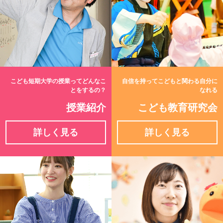
2026年七夕まつり～ご来場ありがとうございま
した～
こども短期大学の授業ってどんなこ
自信を持ってこどもと関わる自分に
とをするの？
なれる
7/18（土）『七夕まつり』を開催します☆
授業紹介
こども教育研究会
詳しく見る
詳しく見る
オープンキャンパスを開催しました
おもちゃインストラクター養成講座に参加して
みませんか？