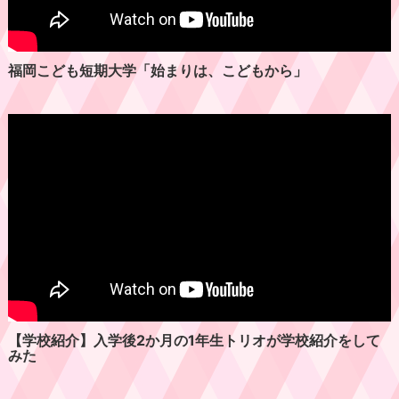
2025年夏のオープンキャンパス！～次回は
9/13(土)～
福岡こども短期大学「始まりは、こどもから」
第38回七夕まつり開催！ご来場ありがとうござ
いました
太宰府高等学校と高大連携を締結
8/10（日）公開保育セミナー開催を決定！お申
し込み受付中!!
『七夕まつり』を開催致します！🎋 オープンキ
【学校紹介】入学後2か月の1年生トリオが学校紹介をして
ャンパスも同時開催
みた