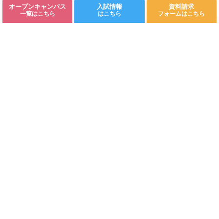
オープンキャンパス
入試情報
資料請求
ワンヘルスに向かって第23話～FOFを支援する
©Fukuoka Kodomo Junior College 都築学園.All rights reserved.
一覧はこちら
はこちら
フォームはこちら
集いに参加しました～
特別企画・真夏の夜のオープンキャンパス開催
決定！8月31日(土)
ワンヘルスに向かって第22話～ONE HEALTH
GARDEN 遂にお披露目～
令和6（2024）年度 公開保育セミナーを開催
しました！