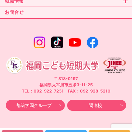
就職情報
11/2(土)3(日)こどもフェスティバル2024！事前
申込みは10/28(月)まで
お問合せ
10月12日(土)オープンキャンパス開催
藤蔭高等学校と高大連携を締結
〒818-0197
福岡県太宰府市五条3-11-25
WEBエントリー受付・出願が始まっています
TEL：092-922-7231 FAX：092-928-5210
都築学園グループ
関連校
真夏の夜のオープンキャンパス初開催！ありが
とうございました