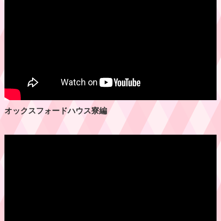
こどもフェスティバル決起式
11/1(土)・2(日)開催！こどもフェスティバル
2025
夏季集中講義
オックスフォードハウス寮編
出願に関するQ&A
県立柏陵高校と高大連携協定を締結しました