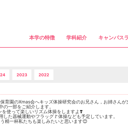
本学の特徴
学科紹介
キャンパス
24
2023
2022
・保育園のXmas会へキッズ体操研究会のお兄さん，お姉さんが
の中の一部をご紹介します。
ンを使って楽しいリズム体操をしますよ❣️
用した器械運動やフラッグ🚩体操なども予定しています。
う精一杯私たちも楽しみたいと思います😊