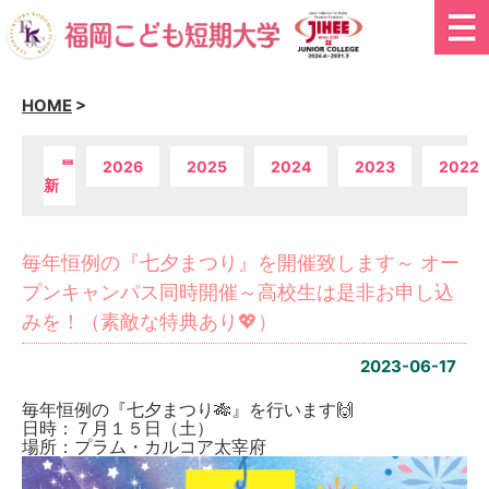
HOME
>
最
2026
2025
2024
2023
2022
新
毎年恒例の『七夕まつり』を開催致します～ オー
プンキャンパス同時開催～高校生は是非お申し込
みを！（素敵な特典あり💖）
2023-06-17
毎年恒例の『七夕まつり🎋』を行います🙌
日時：７月１５日（土）
場所：プラム・カルコア太宰府