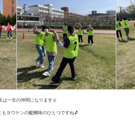
生は一生の仲間になります
☺
ともヨウケンの醍醐味のひとつですね
🎵