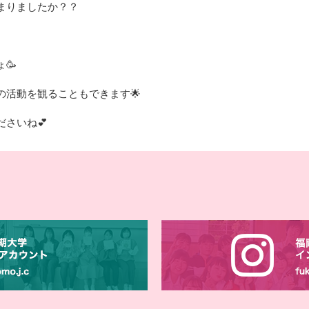
まりましたか？？
🥳
の活動を観ることもできます
🌟
ださいね
💕