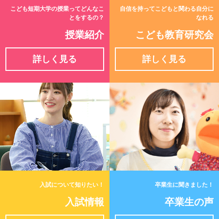
こども短期大学の授業ってどんなこ
自信を持ってこどもと関わる自分に
とをするの？
なれる
授業紹介
こども教育研究会
詳しく見る
詳しく見る
入試について知りたい！
卒業生に聞きました！
入試情報
卒業生の声