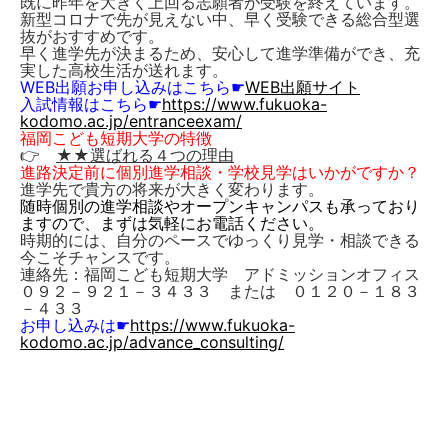
既に昨年を大きく上回る志願者が受験を終えています。
新型コロナで先が見えない中、早く受験できる総合型選
抜がおすすめです。
早く進学先が決まるため、安心して進学準備ができ、充
実した高校生活が送れます。
WEB出願お申し込みはこちら
☛
WEB出願サイト
入試情報はこちら
☛
https://www.fukuoka-
kodomo.ac.jp/entranceexam/
福岡こども短期大学の特徴
👉
★★選ばれる４つの理由
進路決定前に個別進学相談・学校見学はいかがですか？
進学先で貴方の将来が大きく変わります。
随時個別の進学相談やオープンキャンパスも承っており
ますので、まずは気軽にお電話ください。
時期的には、自分のペースでゆっくり見学・相談できる
今こそチャンスです。
連絡先：福岡こども短期大学 アドミッションオフィス
０９２－９２１－３４３３ または ０１２０－１８３
－４３３
お申し込みは☛
https://www.fukuoka-
kodomo.ac.jp/advance_consulting/