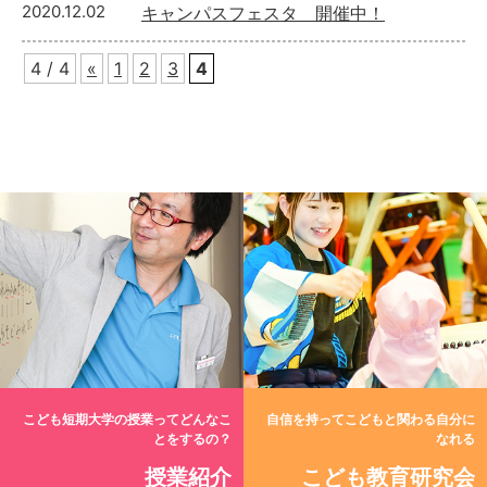
2020.12.02
キャンパスフェスタ 開催中！
4 / 4
«
1
2
3
4
こども短期大学の授業ってどんなこ
自信を持ってこどもと関わる自分に
とをするの？
なれる
授業紹介
こども教育研究会