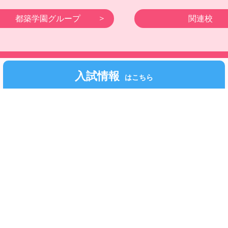
都築学園グループ
関連校
©Fukuoka Kodomo Junior College 都築学園.All rights reserved.
入試情報
はこちら