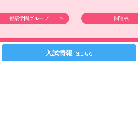
都築学園グループ
関連校
©Fukuoka Kodomo Junior College 都築学園.All rights reserved.
入試情報
はこちら